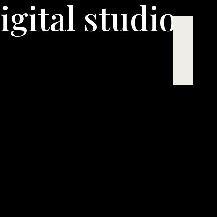
igital studio
о
Услуги
Контакты
Блог
Events
Карьера