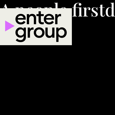
A people first
d
О нас
Портфоли