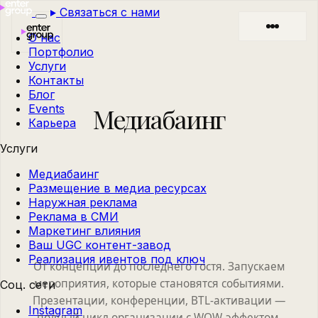
Связаться с нами
О нас
Портфолио
Услуги
Контакты
Блог
Events
Медиабаинг
Карьера
Услуги
Медиабаинг
Размещение в медиа ресурсах
Наружная реклама
Реклама в СМИ
Маркетинг влияния
Ваш UGC контент-завод
Реализация ивентов под ключ
От концепции до последнего гостя. Запускаем
мероприятия, которые становятся событиями.
Соц. сети
Презентации, конференции, BTL-активации —
Instagram
полный цикл организации с WOW-эффектом.