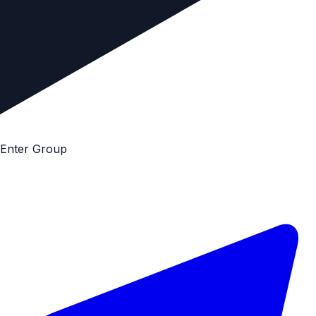
E
n
t
e
r
G
r
o
u
p