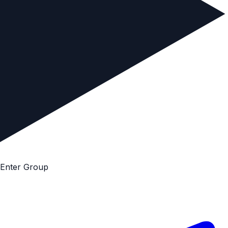
E
n
t
e
r
G
r
o
u
p