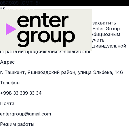
08:19:10 (GMT+5)
Контакты
Готовы масштабировать ваш бизнес и захватить
рынок? Команда рекламного холдинга Enter Group
всегда открыта к новым проектам и амбициозным
задачам. Свяжитесь с нами, чтобы получить
экспертную консультацию и расчет индивидуальной
стратегии продвижения в Узбекистане.
Адрес
г. Ташкент, Яшнабадский район, улица Эльбека, 146
Телефон
+998 33 339 33 34
Почта
entergroup@gmail.com
Режим работы