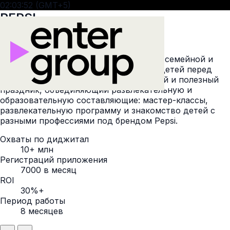
02:03:54 (GMT+5)
PEPSI
Описание
Pepsi — бренд, активно работающий с семейной и
детской аудиторией. Ко Дню защиты детей перед
нами стояла задача организовать яркий и полезный
праздник, объединяющий развлекательную и
образовательную составляющие: мастер-классы,
развлекательную программу и знакомство детей с
разными профессиями под брендом Pepsi.
Охваты по диджитал
10+ млн
Регистраций приложения
7000 в месяц
ROI
30%+
Период работы
8 месяцев