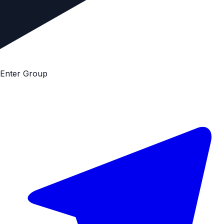
E
n
t
e
r
G
r
o
u
p