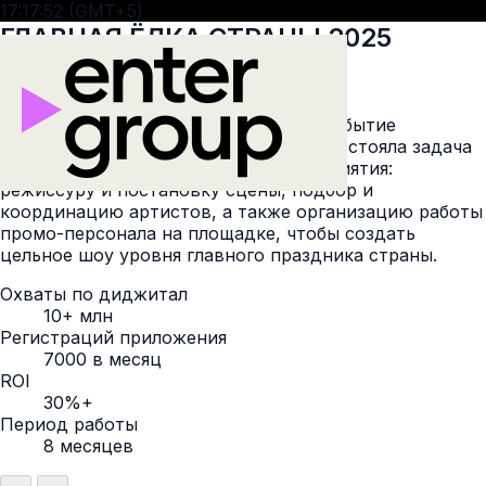
17:17:53 (GMT+5)
ГЛАВНАЯ ЁЛКА СТРАНЫ 2025
Описание
Главная ёлка страны — новогоднее событие
национального масштаба. Перед нами стояла задача
обеспечить полный продакшн мероприятия:
режиссуру и постановку сцены, подбор и
координацию артистов, а также организацию работы
промо-персонала на площадке, чтобы создать
цельное шоу уровня главного праздника страны.
Охваты по диджитал
10+ млн
Регистраций приложения
7000 в месяц
ROI
30%+
Период работы
8 месяцев