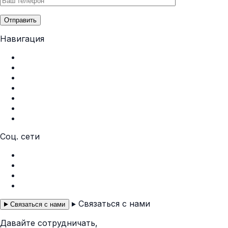
Отправить
Навигация
Главная
О нас
Услуги
Портфолио
Контакты
Политика конфиденциальности
Пользовательское соглашение
Соц. сети
Instagram
Facebook
Telegram
WhatsApp
Связаться с нами
Связаться с нами
Давайте сотрудничать,