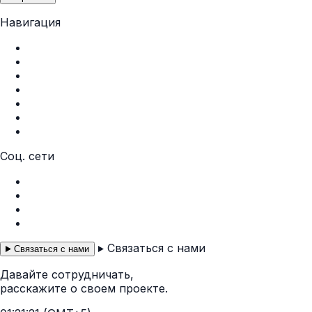
Навигация
Главная
О нас
Услуги
Портфолио
Контакты
Политика конфиденциальности
Пользовательское соглашение
Соц. сети
Instagram
Facebook
Telegram
WhatsApp
Связаться с нами
Связаться с нами
Давайте сотрудничать,
расскажите о своем проекте.