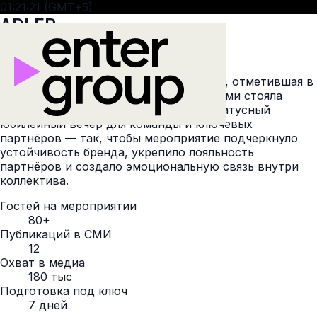
01:21:24 (GMT+5)
ADLER
Описание
ADLER — дистрибьюторская компания, отметившая в
этом году 11-летие на рынке. Перед нами стояла
задача: организовать камерный, но статусный
юбилейный вечер для команды и ключевых
партнёров — так, чтобы мероприятие подчеркнуло
устойчивость бренда, укрепило лояльность
партнёров и создало эмоциональную связь внутри
коллектива.
Гостей на мероприятии
80+
Публикаций в СМИ
12
Охват в медиа
180 тыс
Подготовка под ключ
7 дней