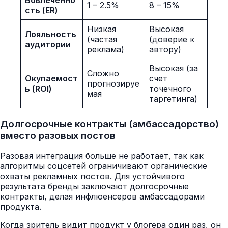
1 – 2.5%
8 – 15%
сть (ER)
Низкая
Высокая
Лояльность
(частая
(доверие к
аудитории
реклама)
автору)
Высокая (за
Сложно
Окупаемост
счет
прогнозируе
ь (ROI)
точечного
мая
таргетинга)
Долгосрочные контракты (амбассадорство)
вместо разовых постов
Разовая интеграция больше не работает, так как
алгоритмы соцсетей ограничивают органические
охваты рекламных постов. Для устойчивого
результата бренды заключают долгосрочные
контракты, делая инфлюенсеров амбассадорами
продукта.
Когда зритель видит продукт у блогера один раз, он