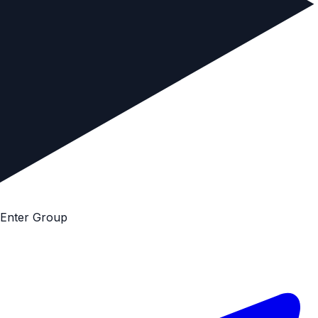
E
n
t
e
r
G
r
o
u
p