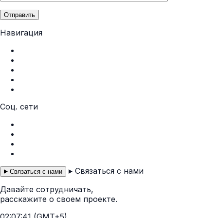
Отправить
Навигация
Главная
О нас
Услуги
Портфолио
Контакты
Соц. сети
Instagram
Facebook
Telegram
WhatsApp
Связаться с нами
Связаться с нами
Давайте сотрудничать,
расскажите о своем проекте.
02:07:42 (GMT+5)