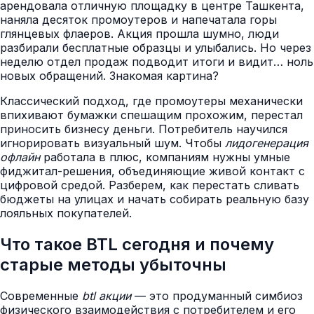
арендовала отличную площадку в центре Ташкента,
наняла десяток промоутеров и напечатала горы
глянцевых флаеров. Акция прошла шумно, люди
разбирали бесплатные образцы и улыбались. Но через
неделю отдел продаж подводит итоги и видит… ноль
новых обращений. Знакомая картина?
Классический подход, где промоутеры механически
впихивают бумажки спешащим прохожим, перестал
приносить бизнесу деньги. Потребитель научился
игнорировать визуальный шум. Чтобы
лидогенерация
офлайн
работала в плюс, компаниям нужны умные
фиджитал-решения, объединяющие живой контакт с
цифровой средой. Разберем, как перестать сливать
бюджеты на улицах и начать собирать реальную базу
лояльных покупателей.
Что такое BTL сегодня и почему
старые методы убыточны
Современные
btl акции
— это продуманный симбиоз
физического взаимодействия с потребителем и его