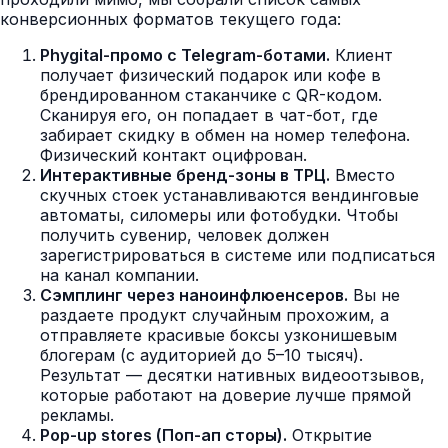
конверсионных форматов текущего года:
Phygital-промо с Telegram-ботами.
Клиент
получает физический подарок или кофе в
брендированном стаканчике с QR-кодом.
Сканируя его, он попадает в чат-бот, где
забирает скидку в обмен на номер телефона.
Физический контакт оцифрован.
Интерактивные бренд-зоны в ТРЦ.
Вместо
скучных стоек устанавливаются вендинговые
автоматы, силомеры или фотобудки. Чтобы
получить сувенир, человек должен
зарегистрироваться в системе или подписаться
на канал компании.
Сэмплинг через наноинфлюенсеров.
Вы не
раздаете продукт случайным прохожим, а
отправляете красивые боксы узконишевым
блогерам (с аудиторией до 5–10 тысяч).
Результат — десятки нативных видеоотзывов,
которые работают на доверие лучше прямой
рекламы.
Pop-up stores (Поп-ап сторы).
Открытие