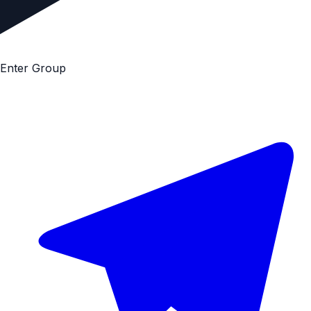
E
n
t
e
r
G
r
o
u
p