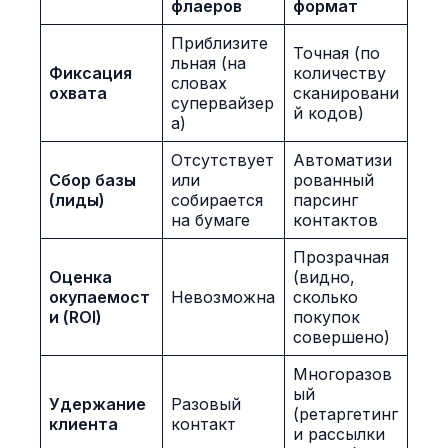
флаеров
формат
Приблизите
Точная (по
льная (на
Фиксация
количеству
словах
охвата
сканировани
супервайзер
й кодов)
а)
Отсутствует
Автоматизи
Сбор базы
или
рованный
(лиды)
собирается
парсинг
на бумаге
контактов
Прозрачная
Оценка
(видно,
окупаемост
Невозможна
сколько
и (ROI)
покупок
совершено)
Многоразов
ый
Удержание
Разовый
(ретаргетинг
клиента
контакт
и рассылки