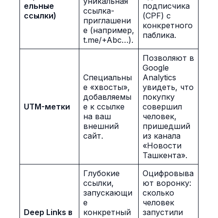
уникальная
ельные
подписчика
ссылка-
ссылки)
(CPF) с
приглашени
конкретного
е (например,
паблика.
t.me/+Abc…).
Позволяют в
Google
Специальны
Analytics
е «хвосты»,
увидеть, что
добавляемы
покупку
UTM-метки
е к ссылке
совершил
на ваш
человек,
внешний
пришедший
сайт.
из канала
«Новости
Ташкента».
Глубокие
Оцифровыва
ссылки,
ют воронку:
запускающи
сколько
е
человек
Deep Links в
конкретный
запустили