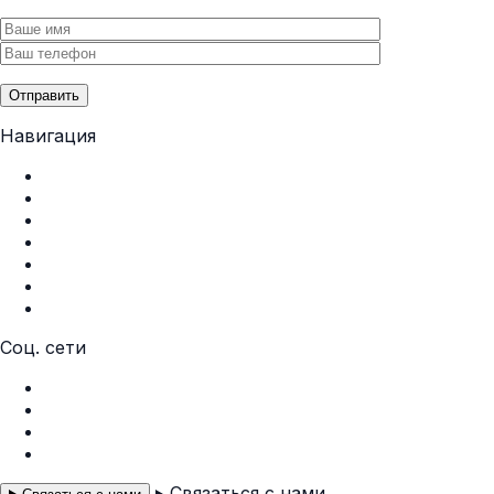
Отправить
Навигация
Главная
О нас
Услуги
Портфолио
Контакты
Политика конфиденциальности
Пользовательское соглашение
Соц. сети
Instagram
Facebook
Telegram
WhatsApp
Связаться с нами