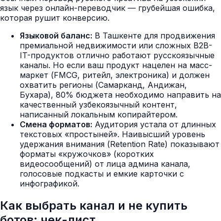
язык через онлайн-переводчик — грубейшая ошибка,
которая рушит конверсию.
Языковой баланс:
В Ташкенте для продвижения
премиальной недвижимости или сложных B2B-
IT-продуктов отлично работают русскоязычные
каналы. Но если ваш продукт нацелен на масс-
маркет (FMCG, ритейл, электроника) и должен
охватить регионы (Самарканд, Андижан,
Бухара), 80% бюджета необходимо направить на
качественный узбекоязычный контент,
написанный локальным копирайтером.
Смена форматов:
Аудитория устала от длинных
текстовых «простыней». Наивысший уровень
удержания внимания (Retention Rate) показывают
форматы «кружочков» (коротких
видеосообщений) от лица админа канала,
голосовые подкасты и емкие карточки с
инфографикой.
Как выбрать канал и не купить
ботов: чек-лист