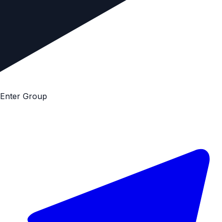
E
n
t
e
r
G
r
o
u
p