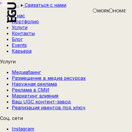
Связаться с нами
EGU
WORK
HOME
О нас
Портфолио
Услуги
Контакты
Блог
Events
Карьера
Услуги
Медиабаинг
Размещение в медиа ресурсах
Наружная реклама
Реклама в СМИ
Маркетинг влияния
Ваш UGC контент-завод
Реализация ивентов под ключ
Соц. сети
Instagram