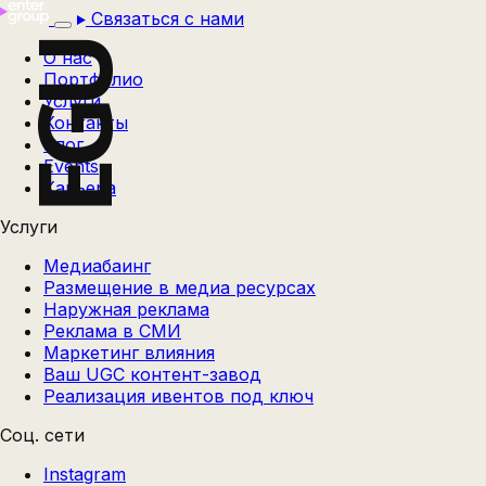
Связаться с нами
EGU
О нас
Портфолио
Услуги
Контакты
Блог
Events
Карьера
Услуги
Медиабаинг
Размещение в медиа ресурсах
Наружная реклама
Реклама в СМИ
Маркетинг влияния
Ваш UGC контент-завод
Реализация ивентов под ключ
Соц. сети
Instagram